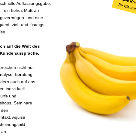
 schnelle Auffassungsgabe, 
,  ein hohes Maß an 
ungsvermögen  und eine 
uent, ziel- und lösungs-
ise.
ch auf die Welt des 
 Kundenansprache.  
ereichen nicht nur 
nalyse, Beratung 
dern auch auf das 
n individuell 
ürfe und 
shops, Seminare 
n den 
ntakt, Aquise
cheinungsbild
 an. 